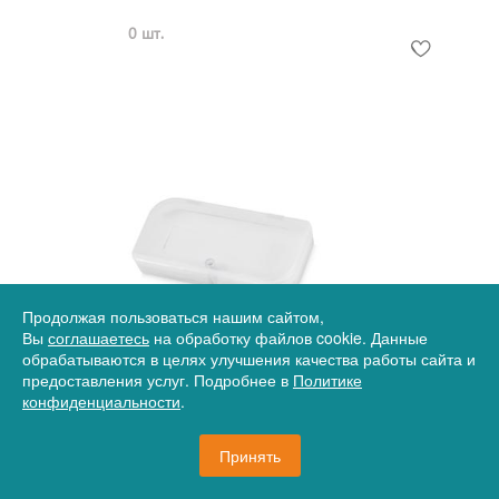
0 шт.
Продолжая пользоваться нашим сайтом,
Артикул
12-627206
Вы
соглашаетесь
на обработку файлов cookie. Данные
обрабатываются в целях улучшения качества работы сайта и
Подарочная коробка для флеш-карт Бокс, белый
предоставления услуг. Подробнее в
Политике
конфиденциальности
.
144 руб.
Принять