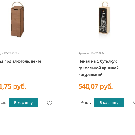
кул
12-625052p
Артикул
12-625056
л под алкоголь, венге
Пенал на 1 бутылку с
грифельной крышкой,
натуральный
1,75 руб.
540,07 руб.
 шт.
4 шт.
В корзину
В корзину