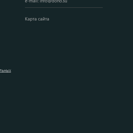
e-mail:
info@dono.su
Карта сайта
альных