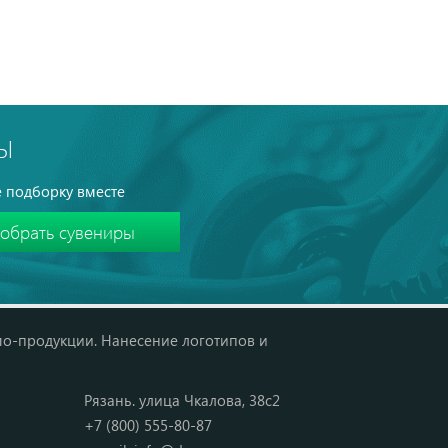
Ы
 подборку вместе
мо-продукции. Нанесение логотипов и
Рязань. улица Чкалова, 38с2
+7 (800) 555-80-87