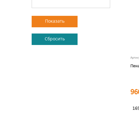
Арти
Пена
96
169