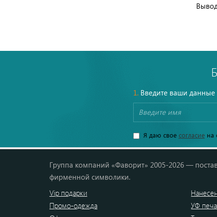
Вывод
1.
Введите ваши данные
Я даю свое
согласие
на 
Группа компаний «Фаворит» 2005-2026 — постав
фирменной символики.
Vip подарки
Нанесен
Промо-одежда
УФ печа