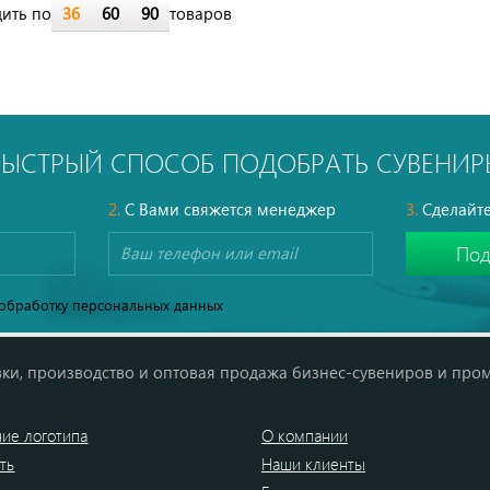
ить по
36
60
90
товаров
БЫСТРЫЙ СПОСОБ ПОДОБРАТЬ СУВЕНИР
2.
С Вами свяжется менеджер
3.
Сделайте
обработку персональных данных
ки, производство и оптовая продажа бизнес-сувениров и про
ие логотипа
О компании
ть
Наши клиенты