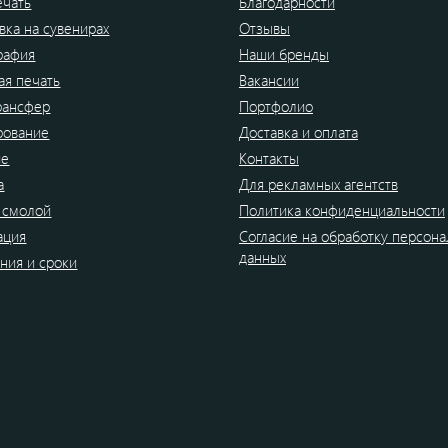
ечать
Благодарности
вка на сувенирах
Отзывы
рафия
Наши бренды
я печать
Вакансии
рансфер
Портфолио
рование
Доставка и оплата
ие
Контакты
а
Для рекламных агентств
 смолой
Политика конфиденциальности
ация
Согласие на обработку персон
данных
ния и сроки