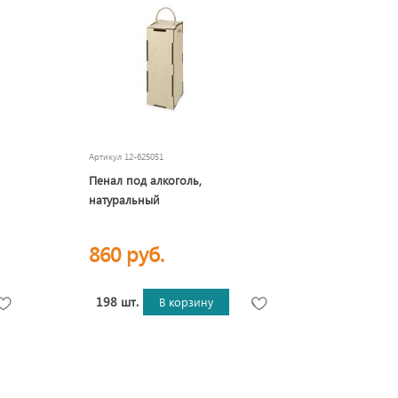
Артикул
12-625051
Пенал под алкоголь,
натуральный
860 руб.
198 шт.
В корзину