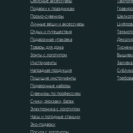
Офисные аксессуары
Тампоп
Подарки к праздникам
Гравиро
Промо-сувениры
Шелког
Личные вещи и аксессуары
Цифрова
Отдых и путешествия
Термот
Подарочная упаковка
Деколи
Товары для дома
Тиснен
Зонты с логотипом
Вышивк
Инструменты
Заливка
Наградная продукция
Сублим
Пишущие инструменты
Требова
Подарочные наборы
Сувениры по профессиям
Сумки, рюкзаки, багаж
Электроника с логотипом
Часы и погодные станции
Эко-подарки
Посуда с логотипом