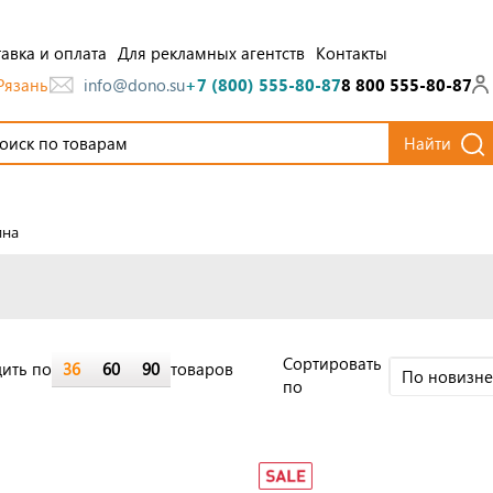
авка и оплата
Для рекламных агентств
Контакты
Рязань
info@dono.su
+7 (800) 555-80-87
8 800 555-80-87
Найти
ина
Cортировать
ить по
36
60
90
товаров
По новизн
по