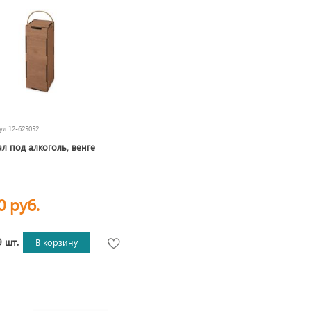
кул
12-625052
л под алкоголь, венге
0 руб.
 шт.
В корзину