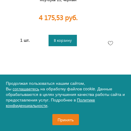
4 175,53 руб.
1 шт.
В корзину
Продолжая пользоваться нашим сайтом,
Вы
соглашаетесь
на обработку файлов cookie. Данные
обрабатываются в целях улучшения качества работы сайта и
предоставления услуг. Подробнее в
Политике
конфиденциальности
.
Артикул
12-830547
Принять
Рюкзак Ray для ноутбука 15'', черный