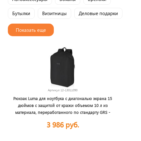
Бутылки
Визитницы
Деловые подарки
Инструменты
Коллегам
Колонки
Показать еще
Кружки
Мужские зонты
Наборы
Наборы для бани
Наушники
Подарки начальнику
Рюкзаки для ноутбука
Спортивные аксессуары
Термокружки
Артикул
12-13011090
Термосы
Фартуки
Флешки
Фонарики
Рюкзак Luma для ноутбука с диагональю экрана 15
дюймов с защитой от кражи объемом 10 л из
Футбольные сувениры
материала, переработанного по стандарту GRS -
сплошной черный
3 986 руб.