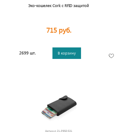
Эко-кошелек Cork c RFID защитой
715 руб.
2699 шт.
В корзину
Артикул
21-P850.531