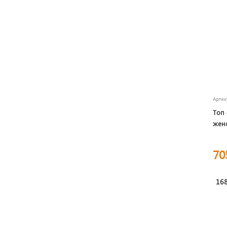
Арти
Топ 
женс
70
168