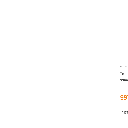
Арти
Топ 
женс
99
157