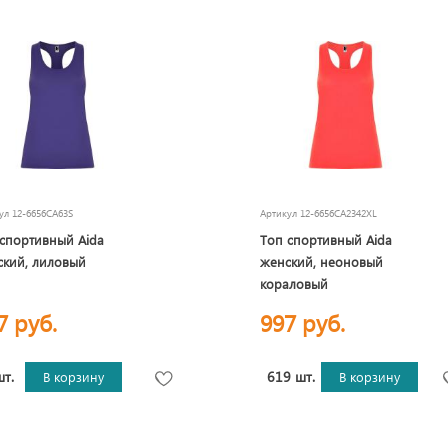
кул
12-6656CA63S
Артикул
12-6656CA2342XL
спортивный Aida
Топ спортивный Aida
ский, лиловый
женский, неоновый
кораловый
7 руб.
997 руб.
шт.
619 шт.
В корзину
В корзину