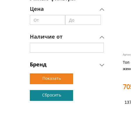
Цена
Наличие от
Арти
Топ 
Бренд
женс
70
137