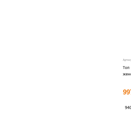
Арти
Топ 
женс
99
940