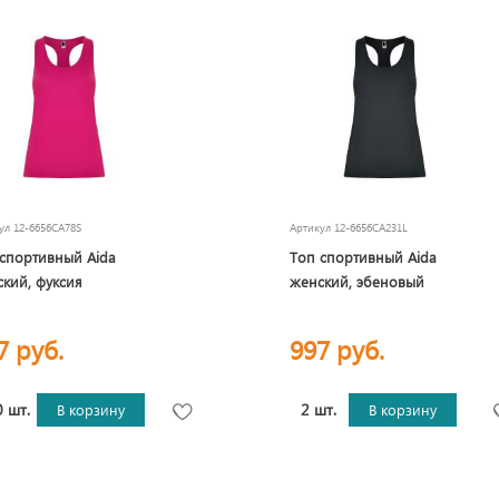
кул
12-6656CA78S
Артикул
12-6656CA231L
спортивный Aida
Топ спортивный Aida
кий, фуксия
женский, эбеновый
7 руб.
997 руб.
 шт.
2 шт.
В корзину
В корзину