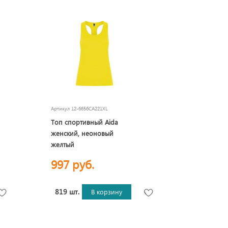
Артикул
12-6656CA221XL
Топ спортивный Aida
женский, неоновый
желтый
997 руб.
819 шт.
В корзину