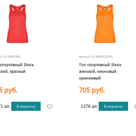
кул
12-349PD60L
Артикул
12-349PD2232XL
спортивный Shura
Топ спортивный Shura
кий, красный
женский, неоновый
оранжевый
5 руб.
705 руб.
1 шт.
1276 шт.
В корзину
В корзину