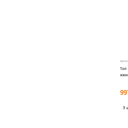
Арти
Топ 
жен
99
3 