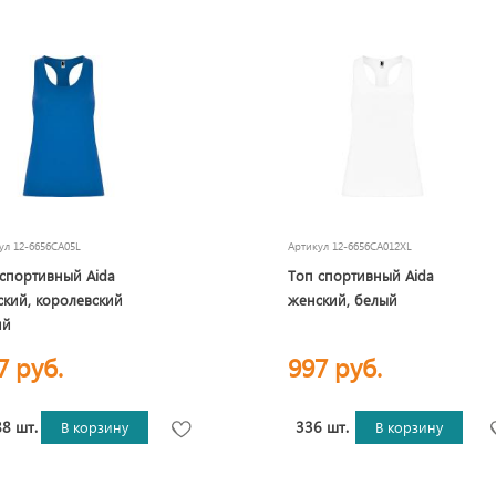
кул
12-6656CA05L
Артикул
12-6656CA012XL
спортивный Aida
Топ спортивный Aida
кий, королевский
женский, белый
ий
7 руб.
997 руб.
8 шт.
336 шт.
В корзину
В корзину