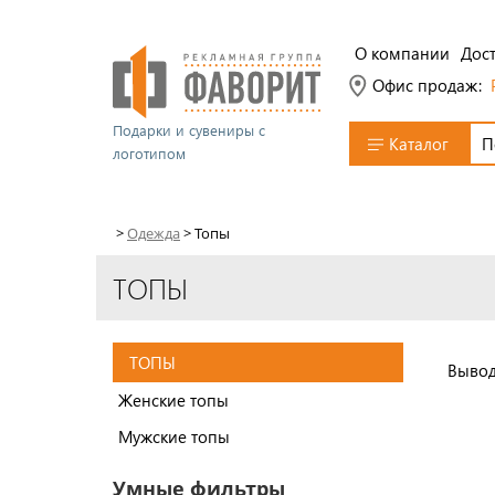
О компании
Дост
Офис продаж:
Подарки и сувениры с
Каталог
логотипом
>
Одежда
>
Топы
ТОПЫ
ТОПЫ
Вывод
Женские топы
Мужские топы
Умные фильтры