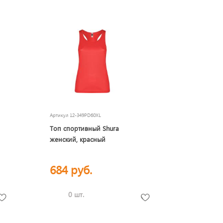
Артикул
12-349PD60XL
Топ спортивный Shura
женский, красный
684 руб.
0 шт.