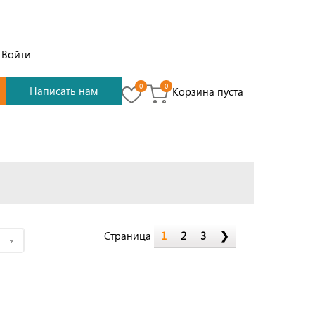
Войти
0
0
Написать нам
Корзина пуста
Страница
1
2
3
❯
е