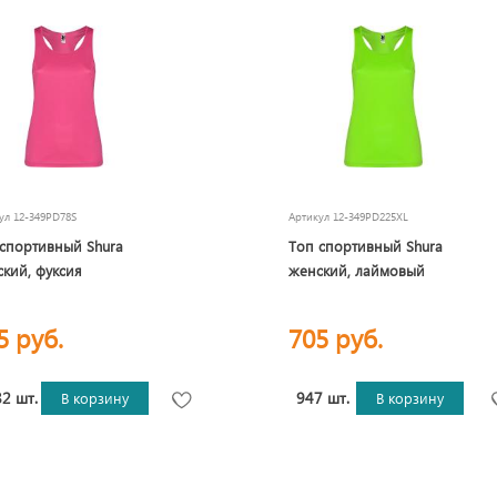
кул
12-349PD78S
Артикул
12-349PD225XL
спортивный Shura
Топ спортивный Shura
кий, фуксия
женский, лаймовый
5 руб.
705 руб.
2 шт.
947 шт.
В корзину
В корзину