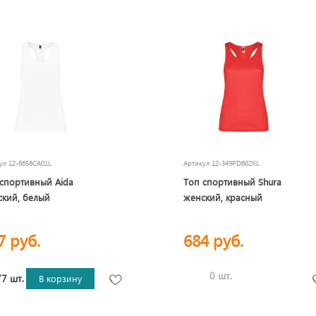
кул
12-6656CA01L
Артикул
12-349PD602XL
спортивный Aida
Топ спортивный Shura
кий, белый
женский, красный
7 руб.
684 руб.
0 шт.
7 шт.
В корзину