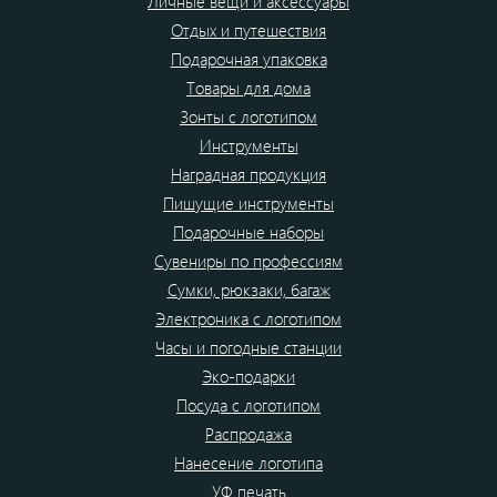
Личные вещи и аксессуары
Отдых и путешествия
Подарочная упаковка
Товары для дома
Зонты с логотипом
Инструменты
Наградная продукция
Пишущие инструменты
Подарочные наборы
Сувениры по профессиям
Сумки, рюкзаки, багаж
Электроника с логотипом
Часы и погодные станции
Эко-подарки
Посуда с логотипом
Распродажа
Нанесение логотипа
УФ печать