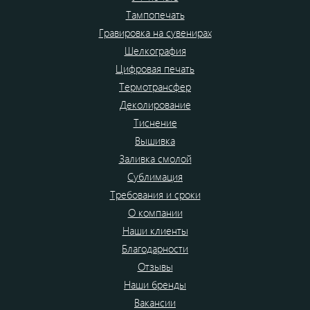
Тампопечать
Гравировка на сувенирах
Шелкография
Цифровая печать
Термотрансфер
Деколирование
Тиснение
Вышивка
Заливка смолой
Сублимация
Требования и сроки
О компании
Наши клиенты
Благодарности
Отзывы
Наши бренды
Вакансии