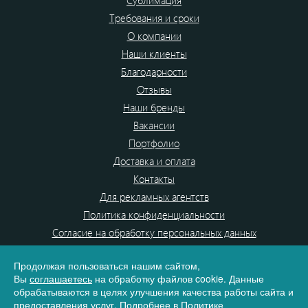
Сублимация
Требования и сроки
О компании
Наши клиенты
Благодарности
Отзывы
Наши бренды
Вакансии
Портфолио
Доставка и оплата
Контакты
Для рекламных агентств
Политика конфиденциальности
Согласие на обработку персональных данных
Рязань. улица Чкалова, 38с2
Продолжая пользоваться нашим сайтом,
+7 (800) 555-80-87
Вы
соглашаетесь
на обработку файлов cookie. Данные
e-mail:
info@dono.su
обрабатываются в целях улучшения качества работы сайта и
предоставления услуг. Подробнее в
Политике