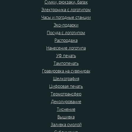
Сумки, рюкзаки, багаж
Электроника с логотипом
Часы и погодные станции
Эко-подарки
Посуда с логотипом
Распродажа
Нанесение логотипа
УФ печать
Тампопечать
Гравировка на сувенирах
Шелкография
Цифровая печать
Термотрансфер
Деколирование
Тиснение
Вышивка
Заливка смолой