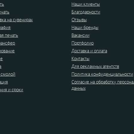
ть
Наши клиенты
ечать
Благодарности
вка на сувенирах
Отзывы
рафия
Наши бренды
я печать
Вакансии
рансфер
Портфолио
рование
Доставка и оплата
ие
Контакты
а
Для рекламных агентств
 смолой
Политика конфиденциальности
ация
Согласие на обработку персон
данных
ния и сроки