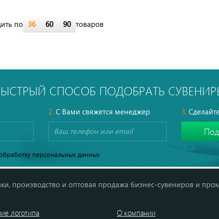
ить по
36
60
90
товаров
БЫСТРЫЙ СПОСОБ ПОДОБРАТЬ СУВЕНИР
2.
С Вами свяжется менеджер
3.
Сделайте
обработку персональных данных
ки, производство и оптовая продажа бизнес-сувениров и про
ие логотипа
О компании