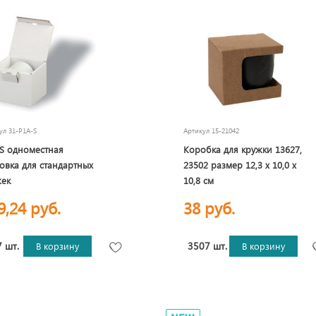
кул
31-P1A-S
Артикул
15-21042
S одноместная
Коробка для кружки 13627,
овка для стандартных
23502 размер 12,3 х 10,0 х
жек
10,8 см
9,24 руб.
38 руб.
 шт.
3507 шт.
В корзину
В корзину