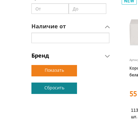
Наличие от
Бренд
Арти
Коро
бел
55
11
шт.