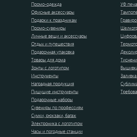
Промо-одежда
УФ печа
Офисные аксессуары
Тампоп
Подарки к праздникам
Гравиро
Промо-сувениры
Шелког
Личные вещи и аксессуары
Цифрова
Отдых и путешествия
Термот
Подарочная упаковка
Деколи
Товары для дома
Тиснен
Зонты с логотипом
Вышивк
Инструменты
Заливка
Наградная продукция
Сублим
Пишущие инструменты
Требова
Подарочные наборы
Сувениры по профессиям
Сумки, рюкзаки, багаж
Электроника с логотипом
Часы и погодные станции