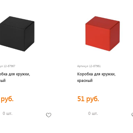
кул
12-87967
Артикул
12-87961
бка для кружки,
Коробка для кружки,
ный
красный
 руб.
51 руб.
0 шт.
0 шт.