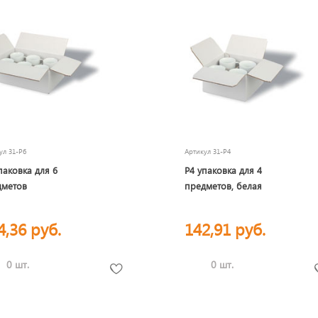
кул
31-P6
Артикул
31-P4
паковка для 6
P4 упаковка для 4
дметов
предметов, белая
4,36 руб.
142,91 руб.
0 шт.
0 шт.