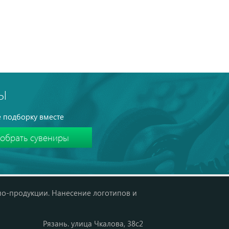
Ы
 подборку вместе
мо-продукции. Нанесение логотипов и
Рязань. улица Чкалова, 38с2