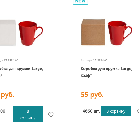
кул
17-3334.60
Артикул
17-3334.00
бка для кружки Large,
Коробка для кружки Large,
ая
крафт
 руб.
55 руб.
300
4660 шт.
В
В корзину
корзину