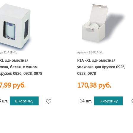
кул
31-P1B-XL
Артикул
31-P1A-XL
XL одноместная
P1A -XL одноместная
овка, белая, с окном
упаковка для кружек 0926,
кружек 0926, 0928, 0978
0928, 0978
7,99 руб.
170,38 руб.
 шт.
14 шт.
В корзину
В корзину