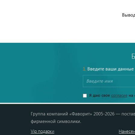
Вывод
1.
Введите ваши данные
Я даю свое
согласие
на 
Группа компаний «Фаворит» 2005-2026 — постав
фирменной символики.
Vip подарки
Нанесен