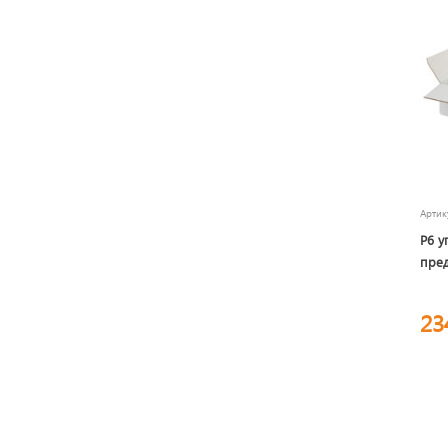
Арти
P6 у
пре
23