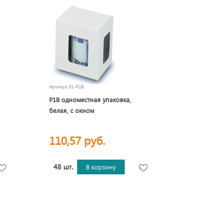
Артикул
31-P1B
P1B одноместная упаковка,
белая, с окном
110,57 руб.
48 шт.
В корзину