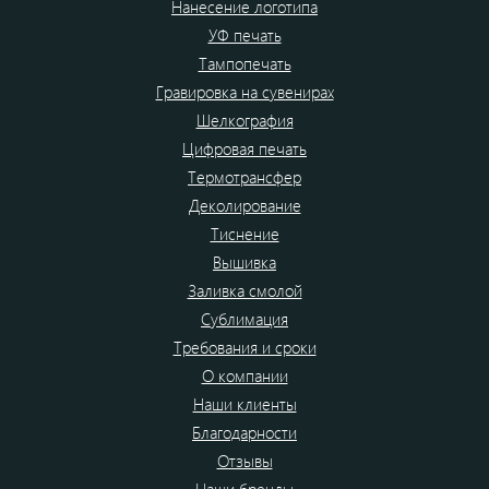
Нанесение логотипа
УФ печать
Тампопечать
Гравировка на сувенирах
Шелкография
Цифровая печать
Термотрансфер
Деколирование
Тиснение
Вышивка
Заливка смолой
Сублимация
Требования и сроки
О компании
Наши клиенты
Благодарности
Отзывы