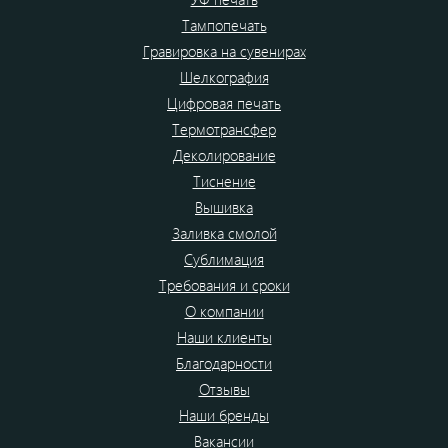
Тампопечать
Гравировка на сувенирах
Шелкография
Цифровая печать
Термотрансфер
Деколирование
Тиснение
Вышивка
Заливка смолой
Сублимация
Требования и сроки
О компании
Наши клиенты
Благодарности
Отзывы
Наши бренды
Вакансии