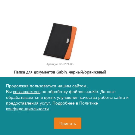
Артикул
12-923958р
Папка для документов Gabin, черный/оранжевый
(Р)
Продолжая пользоваться нашим сайтом,
Вы
соглашаетесь
на обработку файлов cookie. Данные
1 439,83 руб.
обрабатываются в целях улучшения качества работы сайта и
предоставления услуг. Подробнее в
Политике
конфиденциальности
.
31 шт.
В корзину
Принять