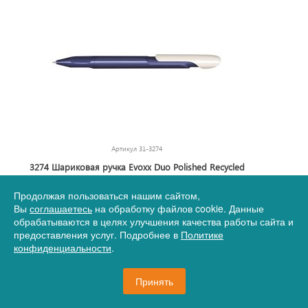
Артикул
31-3274
3274 Шариковая ручка Evoxx Duo Polished Recycled
темно-синий 2757/белый
Продолжая пользоваться нашим сайтом,
Вы
соглашаетесь
на обработку файлов cookie. Данные
117,65 руб.
обрабатываются в целях улучшения качества работы сайта и
предоставления услуг. Подробнее в
Политике
конфиденциальности
.
995 шт.
В корзину
Принять