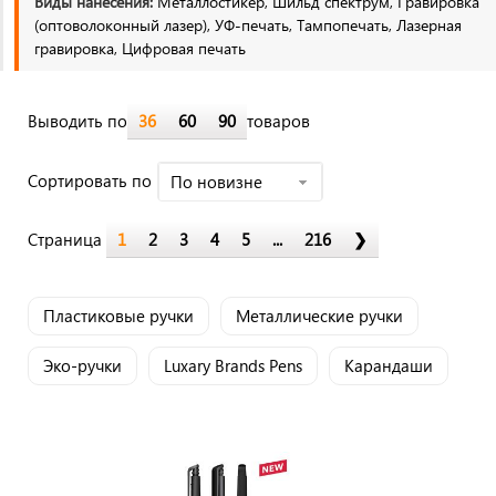
Виды нанесения:
Металлостикер, Шильд спектрум, Гравировка
(оптоволоконный лазер), УФ-печать, Тампопечать, Лазерная
гравировка, Цифровая печать
Выводить по
36
60
90
товаров
Cортировать по
По новизне
Страница
1
2
3
4
5
...
216
❯
Пластиковые ручки
Металлические ручки
Эко-ручки
Luxary Brands Pens
Карандаши
Маркеры и фломастеры
Перьевые ручки
Роллеры
Оригинальные ручки