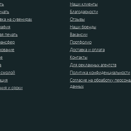
ть
Наши клиенты
ечать
Благодарности
вка на сувенирах
Отзывы
рафия
Наши бренды
я печать
Вакансии
рансфер
Портфолио
рование
Доставка и оплата
ие
Контакты
а
Для рекламных агентств
 смолой
Политика конфиденциальности
ация
Согласие на обработку персон
данных
ния и сроки