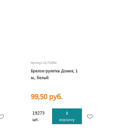
Артикул
12-715962
Брелок-рулетка Домик, 1
м., белый
99,50 руб.
19273
В
шт.
корзину