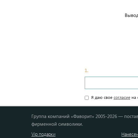
Вывод
1.
Введите ваши данные
Я даю свое
согласие
на 
Группа компаний «Фаворит» 2005-2026 — постав
фирменной символики.
Vip подарки
Нанесен