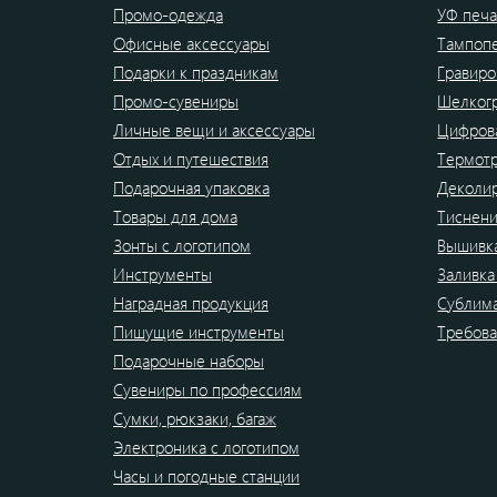
Промо-одежда
УФ печа
Офисные аксессуары
Тампоп
Подарки к праздникам
Гравиро
Промо-сувениры
Шелког
Личные вещи и аксессуары
Цифрова
Отдых и путешествия
Термот
Подарочная упаковка
Деколи
Товары для дома
Тиснен
Зонты с логотипом
Вышивк
Инструменты
Заливка
Наградная продукция
Сублим
Пишущие инструменты
Требова
Подарочные наборы
Сувениры по профессиям
Сумки, рюкзаки, багаж
Электроника с логотипом
Часы и погодные станции