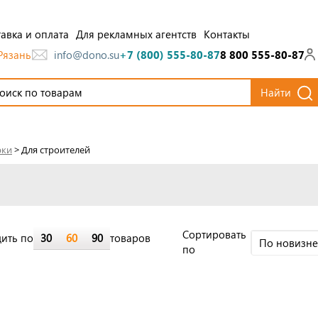
авка и оплата
Для рекламных агентств
Контакты
Рязань
info@dono.su
+7 (800) 555-80-87
8 800 555-80-87
Найти
рки
>
Для строителей
Cортировать
ить по
30
60
90
товаров
По новизн
по