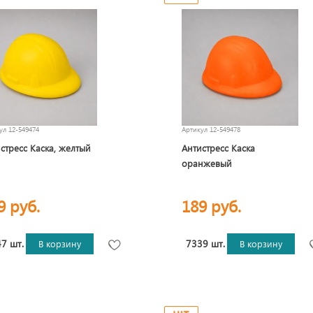
кул
12-549474
Артикул
12-549478
стресс Каска, желтый
Антистресс Каска
оранжевый
9 руб.
189 руб.
7 шт.
7339 шт.
В корзину
В корзину