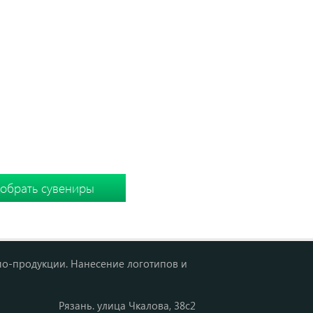
Ы
 подборку вместе
мо-продукции. Нанесение логотипов и
Рязань. улица Чкалова, 38с2