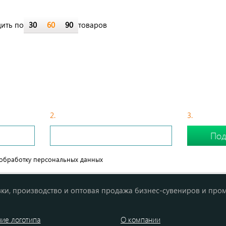
ить по
30
60
90
товаров
БЫСТРЫЙ СПОСОБ ПОДОБРАТЬ СУВЕНИР
2.
С Вами свяжется менеджер
3.
Сделайте
обработку персональных данных
ки, производство и оптовая продажа бизнес-сувениров и про
ие логотипа
О компании