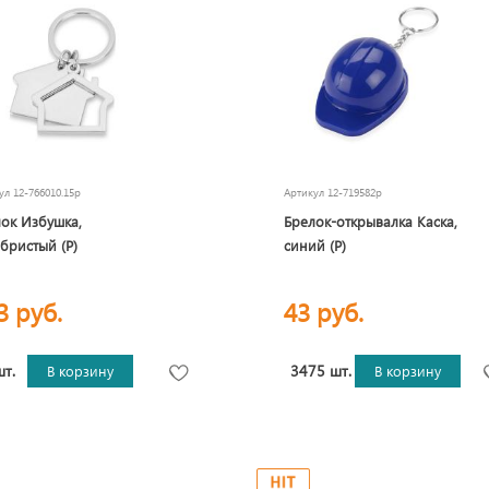
кул
12-766010.15p
Артикул
12-719582p
ок Избушка,
Брелок-открывалка Каска,
бристый (Р)
синий (Р)
3 руб.
43 руб.
шт.
3475 шт.
В корзину
В корзину