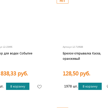
кул
12-23495
Артикул
12-719588
р для водки Событие
Брелок-открывалка Каска,
оранжевый
 838,33 руб.
128,50 руб.
шт.
1978 шт.
В корзину
В корзину