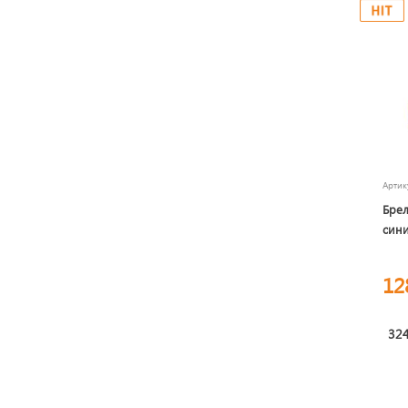
Арти
Брел
син
12
324