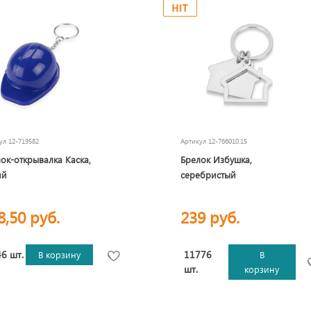
кул
12-719582
Артикул
12-766010.15
ок-открывалка Каска,
Брелок Избушка,
ий
серебристый
8,50 руб.
239 руб.
6 шт.
11776
В корзину
В
шт.
корзину