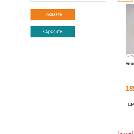
Арти
Анти
18
134