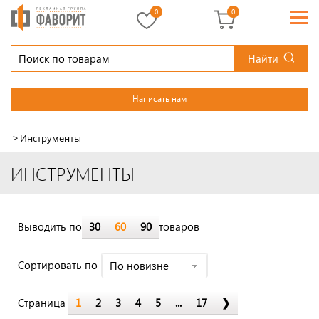
0
0
Найти
Написать нам
>
Инструменты
ИНСТРУМЕНТЫ
Выводить по
30
60
90
товаров
Cортировать по
По новизне
Страница
1
2
3
4
5
...
17
❯