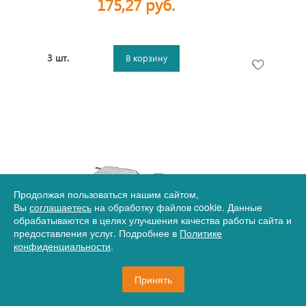
175,27 руб.
3 шт.
В корзину
Продолжая пользоваться нашим сайтом,
Вы
соглашаетесь
на обработку файлов cookie. Данные
обрабатываются в целях улучшения качества работы сайта и
предоставления услуг. Подробнее в
Политике
Артикул
12-10410400p
конфиденциальности
.
Автомобильный солнцезащитный экран Noson,
серебристый (P)
Принять