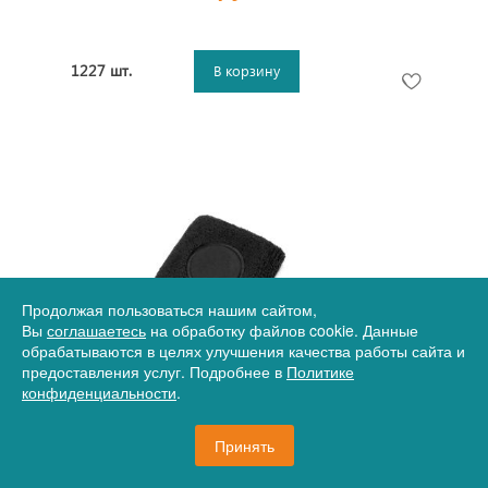
1227 шт.
В корзину
Продолжая пользоваться нашим сайтом,
Вы
соглашаетесь
на обработку файлов cookie. Данные
обрабатываются в целях улучшения качества работы сайта и
Артикул
12-19547390
предоставления услуг. Подробнее в
Политике
Напульсник Hyper, черный
конфиденциальности
.
Принять
303,83 руб.