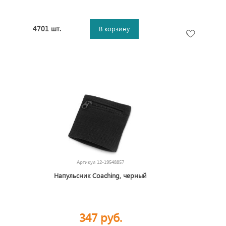
4701 шт.
В корзину
Артикул
12-19548857
Напульсник Coaching, черный
347 руб.