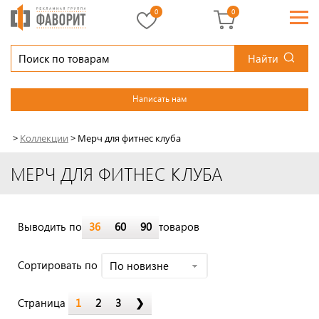
0
0
Найти
Написать нам
>
Коллекции
>
Мерч для фитнес клуба
МЕРЧ ДЛЯ ФИТНЕС КЛУБА
Выводить по
36
60
90
товаров
Cортировать по
По новизне
Страница
1
2
3
❯